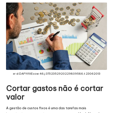
xr:d:DAFYIfXEccw:46,j:3702352920229809586,t:23062013
Cortar gastos não é cortar
valor
A gestão de custos fixos é uma das tarefas mais